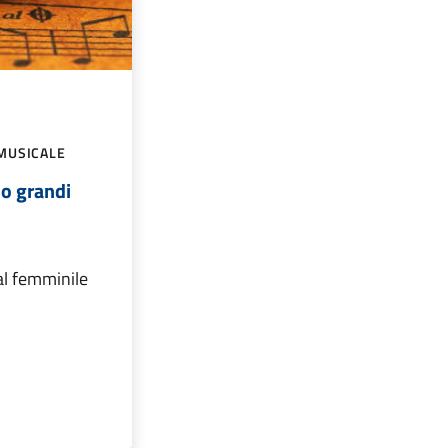
MUSICALE
no grandi
al femminile