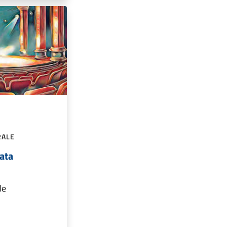
RALE
rata
le