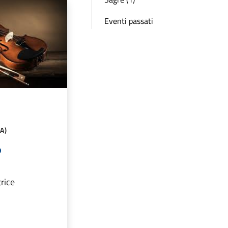
Eventi passati
A)
o
trice