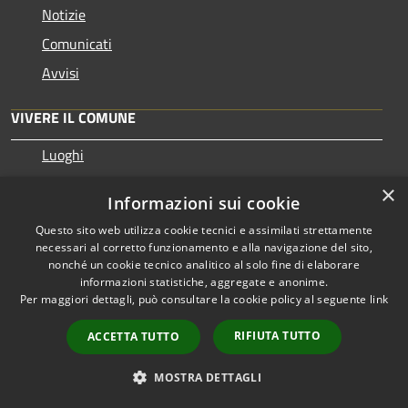
Notizie
Comunicati
Avvisi
VIVERE IL COMUNE
Luoghi
Eventi
×
Informazioni sui cookie
Questo sito web utilizza cookie tecnici e assimilati strettamente
CONTATTI
necessari al corretto funzionamento e alla navigazione del sito,
nonché un cookie tecnico analitico al solo fine di elaborare
Comune di Ossona
informazioni statistiche, aggregate e anonime.
Per maggiori dettagli, può consultare la cookie policy al seguente
link
Piazza Litta Modignani, 9 - 20002 - MI
Codice Fiscale: 86002350154
RIFIUTA TUTTO
ACCETTA TUTTO
Partita IVA: 02937330153
MOSTRA DETTAGLI