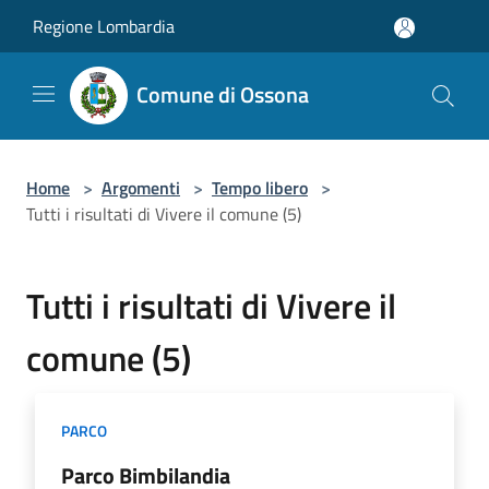
Salta al contenuto principale
Regione Lombardia
Comune di Ossona
Home
>
Argomenti
>
Tempo libero
>
Tutti i risultati di Vivere il comune (5)
Tutti i risultati di Vivere il
comune (5)
PARCO
Parco Bimbilandia