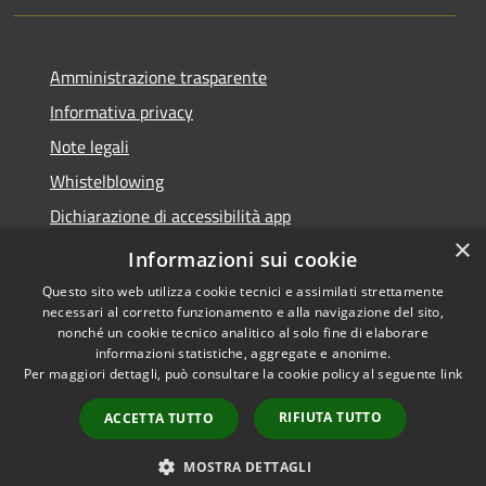
Amministrazione trasparente
Informativa privacy
Note legali
Whistelblowing
Dichiarazione di accessibilità app
×
Dichiarazione di accessibilità sito
Informazioni sui cookie
Questo sito web utilizza cookie tecnici e assimilati strettamente
necessari al corretto funzionamento e alla navigazione del sito,
nonché un cookie tecnico analitico al solo fine di elaborare
informazioni statistiche, aggregate e anonime.
RSS
Copyright © 2026 • Comune di
Per maggiori dettagli, può consultare la cookie policy al seguente
link
Accessibilità
Ossona • Powered by
Privacy
Municipium
Accesso
•
RIFIUTA TUTTO
ACCETTA TUTTO
Cookie
redazione
Mappa del sito
MOSTRA DETTAGLI