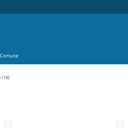
il Comune
i (18)