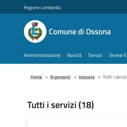
Salta al contenuto principale
Regione Lombardia
Comune di Ossona
Amministrazione
Novità
Servizi
Vivere 
Home
>
Argomenti
>
Imposte
>
Tutti i serviz
Tutti i servizi (18)