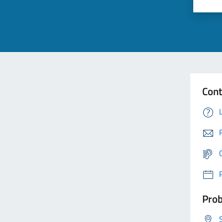
Cont
Prob