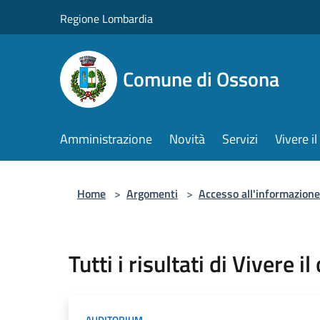
Salta al contenuto principale
Regione Lombardia
Comune di Ossona
Amministrazione
Novità
Servizi
Vivere 
Home
>
Argomenti
>
Accesso all'informazione
Tutti i risultati di Vivere i
AUDITORIUM