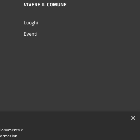
VIVERE IL COMUNE
Luoghi
Eventi
p
×
o
nzionamento e
nformazioni