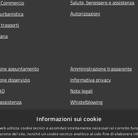
Salute, benessere e assistenza
e Commercio
Autorizzazioni
 urbanistica
 trasporti
bana
ione appuntamento
Amministrazione trasparente
one disservizio
Informativa privacy
FAQ
Note legali
 assistenza
Whistelblowing
Dichiarazione di accessibilità ap
Informazioni sui cookie
Dichiarazione di accessibilità sit
web utilizza cookie tecnici e assimilati strettamente necessari al corretto fu
azione del sito, nonché un cookie tecnico analitico al solo fine di elaborare i