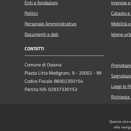
Enti e fondazioni
Imprese 
Politici
Catasto e
Personale Amministrativo
Mobilità e
Documenti e dati
Igiene ur
CONTATTI
Comune di Ossona
Prenotaz
Piazza Litta Modignani, 9 - 20002 - MI
Segnalazi
Codice Fiscale: 86002350154
Leggi le 
Partita IVA: 02937330153
Richiesta
PEC:
posta.certificata@pec.comune.ossona.mi.it
Questo sito 
Centralino Unico: +39 02 9010003
alla navig