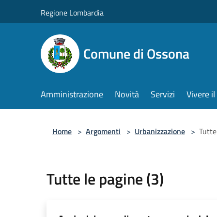
Salta al contenuto principale
Regione Lombardia
Comune di Ossona
Amministrazione
Novità
Servizi
Vivere 
Home
>
Argomenti
>
Urbanizzazione
>
Tutte
Tutte le pagine (3)