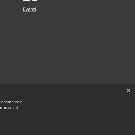
Eventi
p
×
o
nzionamento e
nformazioni