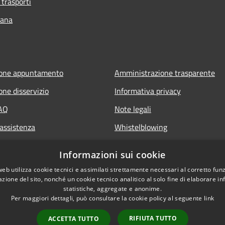
 trasporti
bana
ione appuntamento
Amministrazione trasparente
one disservizio
Informativa privacy
FAQ
Note legali
 assistenza
Whistelblowing
Dichiarazione di accessibilità ap
Informazioni sui cookie
Dichiarazione di accessibilità sit
web utilizza cookie tecnici e assimilati strettamente necessari al corretto fu
azione del sito, nonché un cookie tecnico analitico al solo fine di elaborare i
statistiche, aggregate e anonime.
Per maggiori dettagli, può consultare la cookie policy al seguente
link
RIFIUTA TUTTO
ACCETTA TUTTO