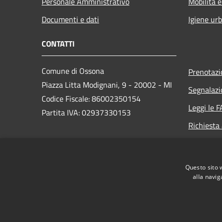
Personale Amministrativo
Mobilità e
Documenti e dati
Igiene ur
CONTATTI
Comune di Ossona
Prenotaz
Piazza Litta Modignani, 9 - 20002 - MI
Segnalazi
Codice Fiscale: 86002350154
Leggi le 
Partita IVA: 02937330153
Richiesta
PEC:
posta.certificata@pec.comune.ossona.mi.it
Questo sito 
Centralino Unico: +39 02 9010003
alla navig