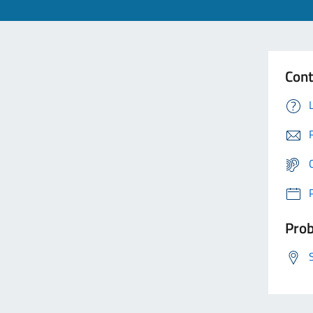
Cont
Prob