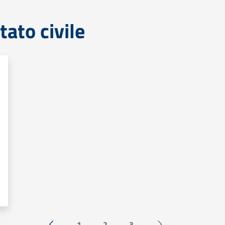
tato civile
1
2
3