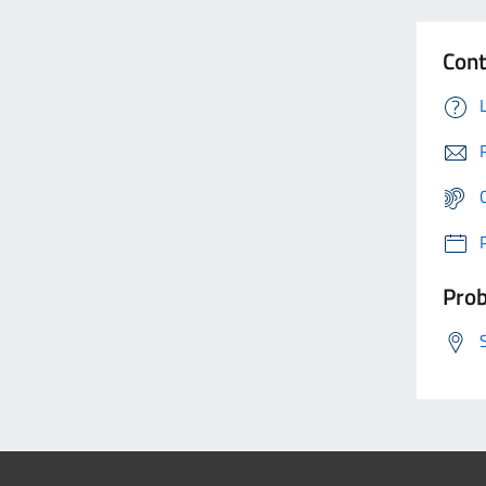
Cont
Prob