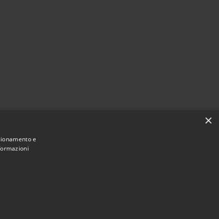
p
×
o
nzionamento e
nformazioni
Municipium
Accesso redazione
di Ossona • Powered by
•