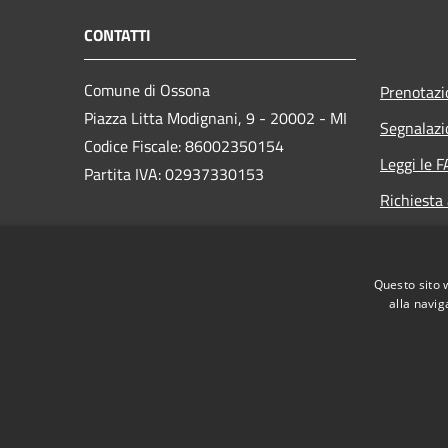
CONTATTI
Comune di Ossona
Prenotaz
Piazza Litta Modignani, 9 - 20002 - MI
Segnalazi
Codice Fiscale: 86002350154
Leggi le 
Partita IVA: 02937330153
Richiesta
PEC:
posta.certificata@pec.comune.ossona.mi.it
Questo sito 
Centralino Unico: +39 02 9010003
alla navig
RSS
Accessibilità
Privacy
Cookie
Mappa de