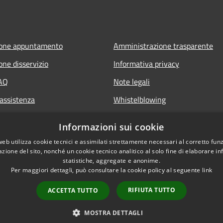
ione appuntamento
Amministrazione trasparente
one disservizio
Informativa privacy
FAQ
Note legali
 assistenza
Whistelblowing
Dichiarazione di accessibilità ap
Informazioni sui cookie
Dichiarazione di accessibilità sit
web utilizza cookie tecnici e assimilati strettamente necessari al corretto fu
azione del sito, nonché un cookie tecnico analitico al solo fine di elaborare i
statistiche, aggregate e anonime.
Per maggiori dettagli, può consultare la cookie policy al seguente
link
RIFIUTA TUTTO
ACCETTA TUTTO
l sito
Copyright © 2026 • Comune 
MOSTRA DETTAGLI