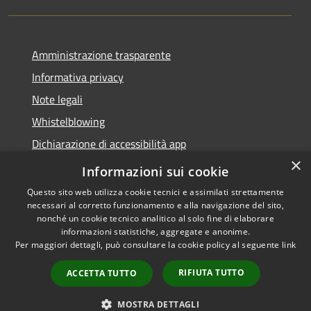
Amministrazione trasparente
Informativa privacy
Note legali
Whistelblowing
Dichiarazione di accessibilità app
×
Dichiarazione di accessibilità sito
Informazioni sui cookie
Questo sito web utilizza cookie tecnici e assimilati strettamente
necessari al corretto funzionamento e alla navigazione del sito,
nonché un cookie tecnico analitico al solo fine di elaborare
informazioni statistiche, aggregate e anonime.
RSS
Copyright © 2026 • Comune di
Per maggiori dettagli, può consultare la cookie policy al seguente
link
Accessibilità
Ossona • Powered by
Privacy
Municipium
Accesso
•
RIFIUTA TUTTO
ACCETTA TUTTO
Cookie
redazione
Mappa del sito
MOSTRA DETTAGLI