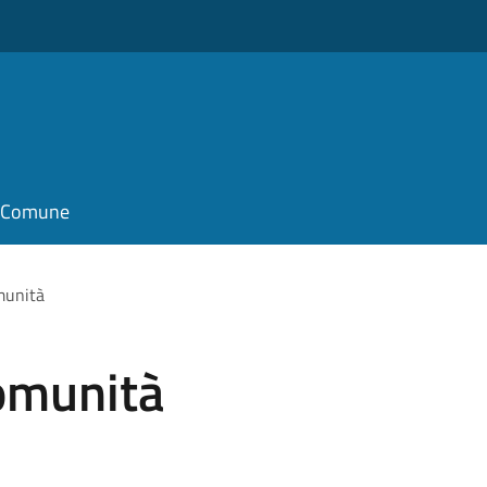
il Comune
munità
comunità