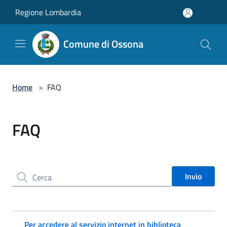
Salta al contenuto principale
Regione Lombardia
Comune di Ossona
Home
>
FAQ
FAQ
Cerca nel sito
Invio
Per accedere al servizio internet in biblioteca