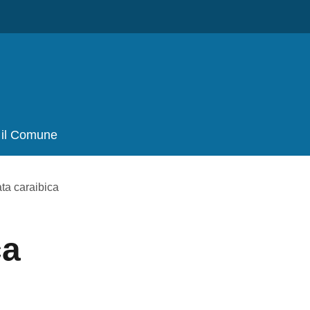
 il Comune
ta caraibica
ca