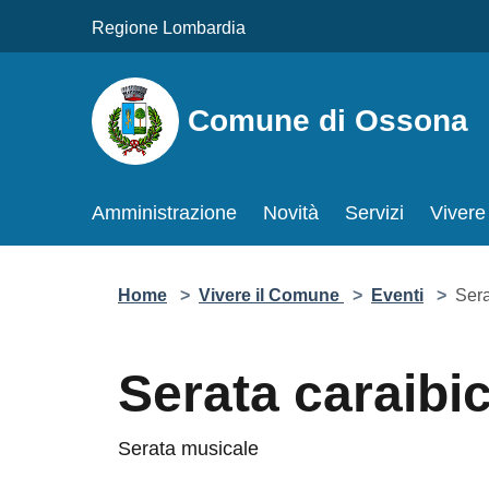
Salta al contenuto principale
Regione Lombardia
Comune di Ossona
Amministrazione
Novità
Servizi
Vivere
Home
>
Vivere il Comune
>
Eventi
>
Sera
Serata caraibi
Serata musicale