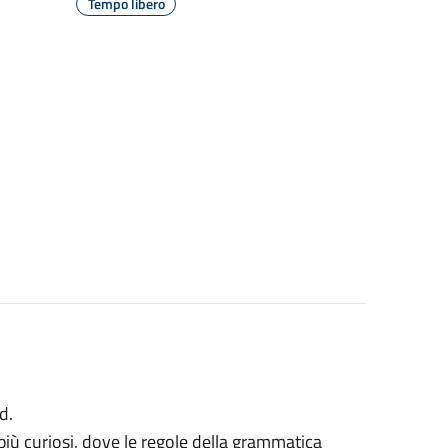
Tempo libero
d.
i più curiosi, dove le regole della grammatica