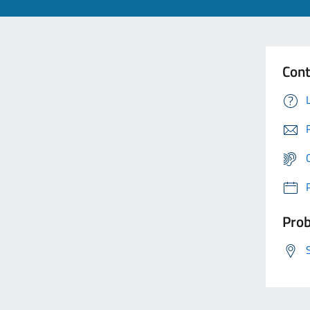
Cont
Prob