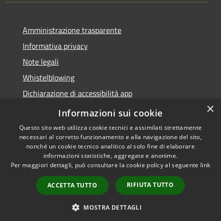
Amministrazione trasparente
Informativa privacy
Note legali
Whistelblowing
Dichiarazione di accessibilità app
×
Dichiarazione di accessibilità sito
Informazioni sui cookie
Questo sito web utilizza cookie tecnici e assimilati strettamente
necessari al corretto funzionamento e alla navigazione del sito,
nonché un cookie tecnico analitico al solo fine di elaborare
informazioni statistiche, aggregate e anonime.
RSS
Copyright © 2026 • Comune di
Per maggiori dettagli, può consultare la cookie policy al seguente
link
Accessibilità
Ossona • Powered by
Privacy
Municipium
Accesso
•
RIFIUTA TUTTO
ACCETTA TUTTO
Cookie
redazione
Mappa del sito
MOSTRA DETTAGLI