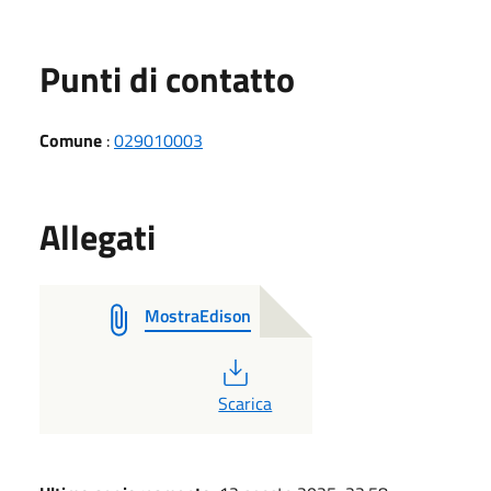
Punti di contatto
Comune
:
029010003
Allegati
MostraEdison
PDF
Scarica