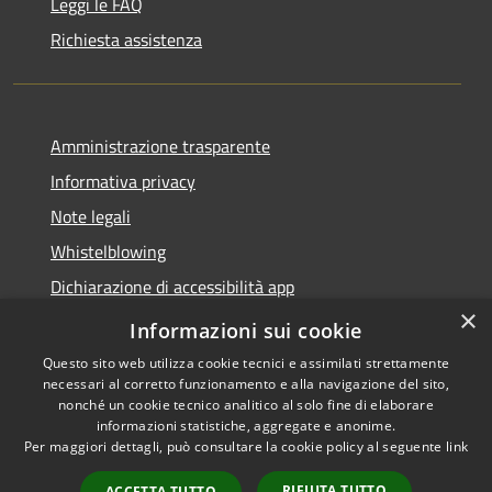
Leggi le FAQ
Richiesta assistenza
Amministrazione trasparente
Informativa privacy
Note legali
Whistelblowing
Dichiarazione di accessibilità app
×
Dichiarazione di accessibilità sito
Informazioni sui cookie
Questo sito web utilizza cookie tecnici e assimilati strettamente
necessari al corretto funzionamento e alla navigazione del sito,
nonché un cookie tecnico analitico al solo fine di elaborare
informazioni statistiche, aggregate e anonime.
RSS
Copyright © 2026 • Comune di
Per maggiori dettagli, può consultare la cookie policy al seguente
link
Accessibilità
Ossona • Powered by
Privacy
Municipium
Accesso
•
RIFIUTA TUTTO
ACCETTA TUTTO