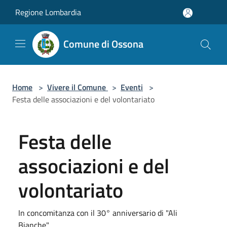
Salta al contenuto principale
Regione Lombardia
Comune di Ossona
Home
>
Vivere il Comune
>
Eventi
>
Festa delle associazioni e del volontariato
Festa delle
associazioni e del
volontariato
In concomitanza con il 30° anniversario di "Ali
Bianche"