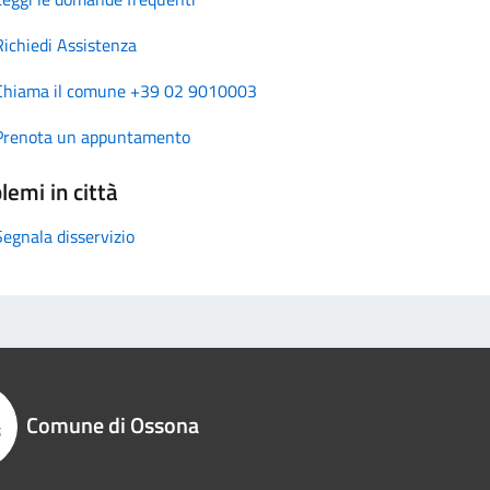
Richiedi Assistenza
Chiama il comune +39 02 9010003
Prenota un appuntamento
lemi in città
Segnala disservizio
Comune di Ossona