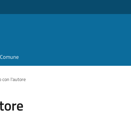
il Comune
o con l'autore
tore