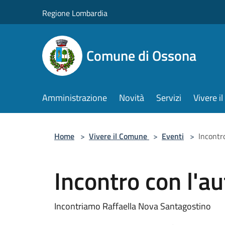
Salta al contenuto principale
Regione Lombardia
Comune di Ossona
Amministrazione
Novità
Servizi
Vivere 
Home
>
Vivere il Comune
>
Eventi
>
Incontr
Incontro con l'au
Incontriamo Raffaella Nova Santagostino