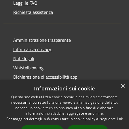
Leggi le FAQ
Richiesta assistenza
Amministrazione trasparente
Informativa privacy
Note legali
Whistelblowing
Dichiarazione di accessibilità app
×
Dichiarazione di accessibilità sito
Informazioni sui cookie
Questo sito web utilizza cookie tecnici e assimilati strettamente
necessari al corretto funzionamento e alla navigazione del sito,
nonché un cookie tecnico analitico al solo fine di elaborare
informazioni statistiche, aggregate e anonime.
RSS
Copyright © 2026 • Comune di
Per maggiori dettagli, può consultare la cookie policy al seguente
link
Accessibilità
Ossona • Powered by
Privacy
Municipium
Accesso