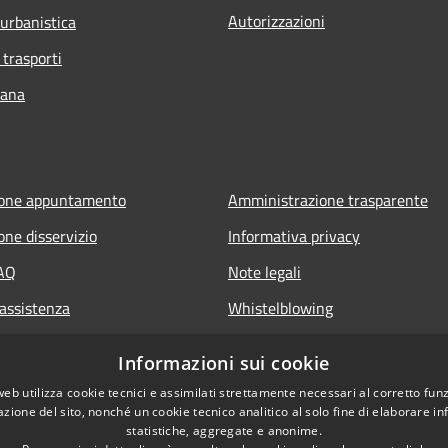
Autorizzazioni
 urbanistica
 trasporti
bana
ione appuntamento
Amministrazione trasparente
one disservizio
Informativa privacy
FAQ
Note legali
 assistenza
Whistelblowing
Dichiarazione di accessibilità ap
Informazioni sui cookie
Dichiarazione di accessibilità sit
web utilizza cookie tecnici e assimilati strettamente necessari al corretto fu
azione del sito, nonché un cookie tecnico analitico al solo fine di elaborare i
statistiche, aggregate e anonime.