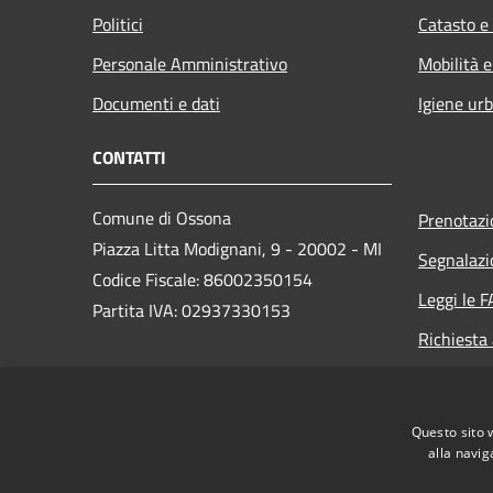
Politici
Catasto e
Personale Amministrativo
Mobilità e
Documenti e dati
Igiene ur
CONTATTI
Comune di Ossona
Prenotaz
Piazza Litta Modignani, 9 - 20002 - MI
Segnalazi
Codice Fiscale: 86002350154
Leggi le 
Partita IVA: 02937330153
Richiesta
PEC:
posta.certificata@pec.comune.ossona.mi.it
Questo sito 
Centralino Unico: +39 02 9010003
alla navig