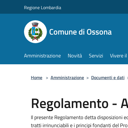
Salta al contenuto principale
Regione Lombardia
Comune di Ossona
Amministrazione
Novità
Servizi
Vivere 
Home
>
Amministrazione
>
Documenti e dati
Regolamento - A
Il presente Regolamento detta disposizioni ed i
tratti irrinunciabili e i principi fondanti del P