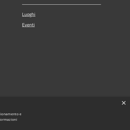
Luoghi
Eventi
p
×
o
nzionamento e
nformazioni