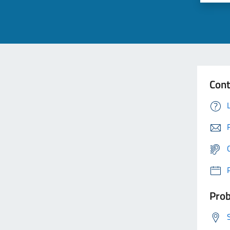
Cont
Prob