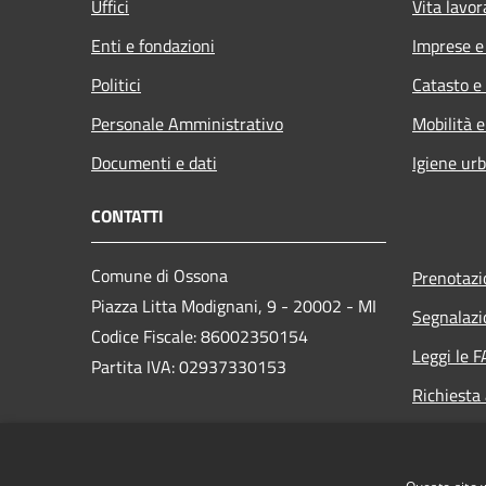
Uffici
Vita lavor
Enti e fondazioni
Imprese 
Politici
Catasto e
Personale Amministrativo
Mobilità e
Documenti e dati
Igiene ur
CONTATTI
Comune di Ossona
Prenotaz
Piazza Litta Modignani, 9 - 20002 - MI
Segnalazi
Codice Fiscale: 86002350154
Leggi le 
Partita IVA: 02937330153
Richiesta
PEC:
posta.certificata@pec.comune.ossona.mi.it