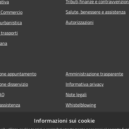
Tributi,finanze e contravvenzion
ativa
Salute, benessere e assistenza
e Commercio
Autorizzazioni
 urbanistica
 trasporti
bana
ione appuntamento
Amministrazione trasparente
one disservizio
Informativa privacy
FAQ
Note legali
 assistenza
Whistelblowing
Dichiarazione di accessibilità ap
Informazioni sui cookie
Dichiarazione di accessibilità sit