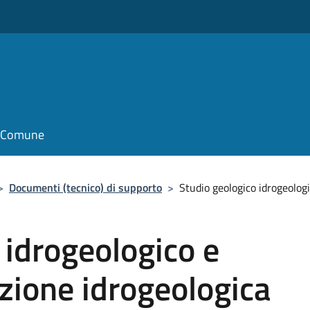
il Comune
>
Documenti (tecnico) di supporto
>
Studio geologico idrogeolog
 idrogeologico e
zione idrogeologica