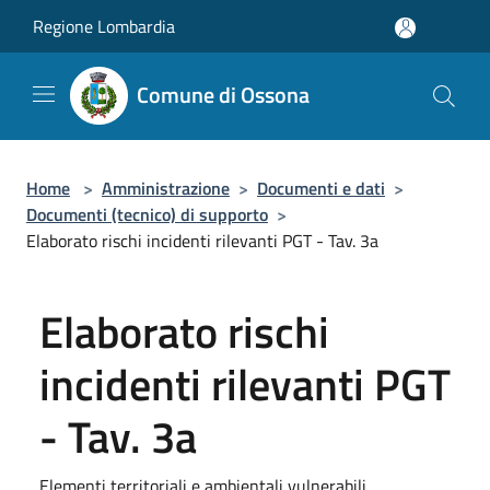
Salta al contenuto principale
Regione Lombardia
Comune di Ossona
Home
>
Amministrazione
>
Documenti e dati
>
Documenti (tecnico) di supporto
>
Elaborato rischi incidenti rilevanti PGT - Tav. 3a
Elaborato rischi
incidenti rilevanti PGT
- Tav. 3a
Elementi territoriali e ambientali vulnerabili.