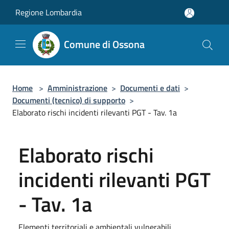
Salta al contenuto principale
Regione Lombardia
Comune di Ossona
Home
>
Amministrazione
>
Documenti e dati
>
Documenti (tecnico) di supporto
>
Elaborato rischi incidenti rilevanti PGT - Tav. 1a
Elaborato rischi
incidenti rilevanti PGT
- Tav. 1a
Elementi territoriali e ambientali vulnerabili.