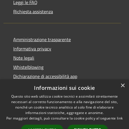
Leggi le FAQ
Richiesta assistenza
Amministrazione trasparente
Informativa privacy
Note legali
Whistelblowing
Dichiarazione di accessibilità app
×
Dichiarazione di accessibilità sito
Informazioni sui cookie
Questo sito web utilizza cookie tecnici e assimilati strettamente
necessari al corretto funzionamento e alla navigazione del sito,
nonché un cookie tecnico analitico al solo fine di elaborare
informazioni statistiche, aggregate e anonime.
RSS
Copyright © 2026 • Comune di
Per maggiori dettagli, può consultare la cookie policy al seguente
link
Accessibilità
Ossona • Powered by
Privacy
Municipium
Accesso
•